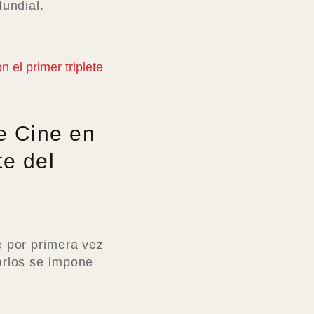
Mundial.
e Cine en
te del
e por primera vez
arlos se impone