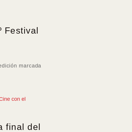
º Festival
 edición marcada
 final del