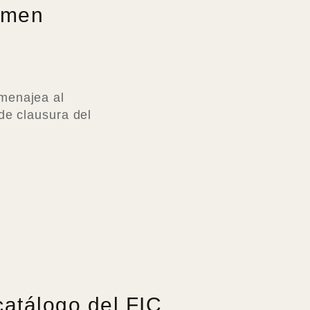
tamen
omenajea al
de clausura del
catálogo del FIC